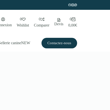
Panier
0
0
0
d’achat
Devis
nnexion
Wishlist
Comparer
0,00
€
Sellerie canine
NEW
Contactez-nous