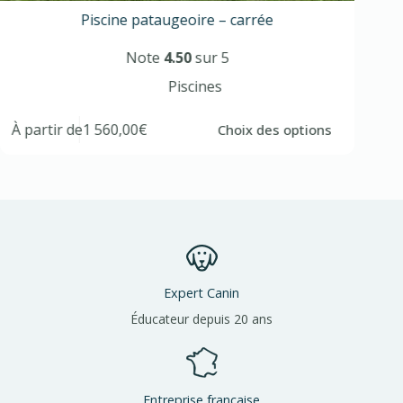
Piscine pataugeoire – carrée
Note
4.50
sur 5
Piscines
À partir de
1 560,00
€
À par
Choix des options
Expert Canin
Éducateur depuis 20 ans
Entreprise française