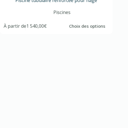
Piscine tubulaire renforcée pour nage
Piscines
À partir de
1 540,00
€
À part
Choix des options